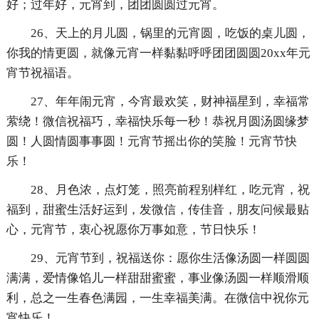
好；过年好，元宵到，团团圆圆过元宵。
26、天上的月儿圆，锅里的元宵圆，吃饭的桌儿圆，
你我的情更圆，就像元宵一样黏黏呼呼团团圆圆20xx年元
宵节祝福语。
27、年年闹元宵，今宵最欢笑，财神福星到，幸福常
萦绕！微信祝福巧，幸福快乐每一秒！恭祝月圆汤圆缘梦
圆！人圆情圆事事圆！元宵节摇出你的笑脸！元宵节快
乐！
28、月色浓，点灯笼，照亮前程别样红，吃元宵，祝
福到，甜蜜生活好运到，发微信，传佳音，朋友问候最贴
心，元宵节，衷心祝愿你万事如意，节日快乐！
29、元宵节到，祝福送你：愿你生活像汤圆一样圆圆
满满，爱情像馅儿一样甜甜蜜蜜，事业像汤圆一样顺滑顺
利，总之一生春色满园，一生幸福美满。在微信中祝你元
宵快乐！