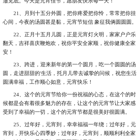
澈见底。今天是元宵佳节，愿朋友快乐每一天！
21、月到十五分外圆，把你疼爱把你怜，常常把你挂
心间，今夜的汤圆甚是黏，元宵节短信 象征我俩圆圆圆。
22、正月十五月儿圆，正是元宵灯火明，家家户户乐
翻天，吉祥喜庆鞭炮欢，祝你平安全家顺，祝你健康全家
安！
23、跨进，迎来新年的第一个圆月，吃一个圆圆的汤
圆，走进甜甜的'生活，托月儿带去诚挚的问候，祝您生活
圆满幸福，工作顺心如意，元宵快乐！
24、这个的元宵节给你一份祝福的心态，在这个的时
候都是会有着很多魅力的存在，让这个的元宵节让大家感
受到了幸福的一切，这个的元宵节都是很美好很圆满。
25、过年好，元宵到，幸幸福福一年绕；过年好，元
宵到，开快乐心四季妙；过年好，元宵到，顺顺利利全家