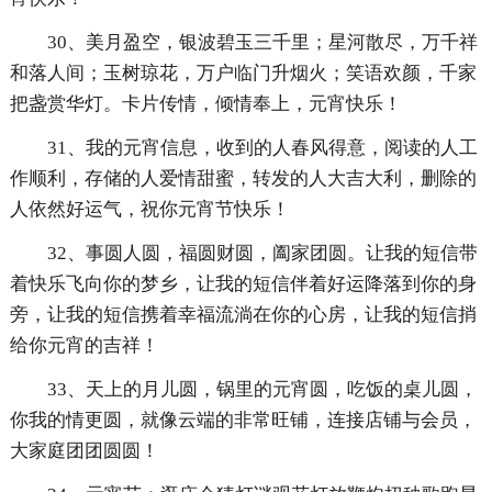
30、美月盈空，银波碧玉三千里；星河散尽，万千祥
和落人间；玉树琼花，万户临门升烟火；笑语欢颜，千家
把盏赏华灯。卡片传情，倾情奉上，元宵快乐！
31、我的元宵信息，收到的人春风得意，阅读的人工
作顺利，存储的人爱情甜蜜，转发的人大吉大利，删除的
人依然好运气，祝你元宵节快乐！
32、事圆人圆，福圆财圆，阖家团圆。让我的短信带
着快乐飞向你的梦乡，让我的短信伴着好运降落到你的身
旁，让我的短信携着幸福流淌在你的心房，让我的短信捎
给你元宵的吉祥！
33、天上的月儿圆，锅里的元宵圆，吃饭的桌儿圆，
你我的情更圆，就像云端的非常旺铺，连接店铺与会员，
大家庭团团圆圆！