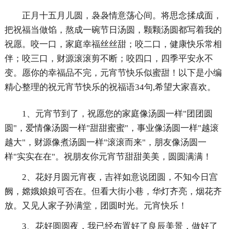
正月十五月儿圆，袅袅情意荡心间。将思念揉成面，
把祝福当做馅，熬成一碗节日汤圆，颗颗汤圆都写着我的
祝愿。咬一口，家庭幸福丝丝甜；咬二口，健康快乐常相
伴；咬三口，财源滚滚剪不断；咬四口，四季平安永不
变。愿你的幸福品不完，元宵节快乐似蜜甜！以下是小编
精心整理的祝元宵节快乐的祝福语34句,希望大家喜欢。
1、元宵节到了，祝愿您的家庭像汤圆一样"团团圆
圆"，爱情像汤圆一样"甜甜蜜蜜"，事业像汤圆一样"越滚
越大"，财源像煮汤圆一样"滚滚而来"，朋友像汤圆一
样"实实在在"。祝朋友你元宵节甜甜美美，圆圆满满！
2、花好月圆元宵夜，吉祥如意说团圆，不知今日宫
阙，嫦娥娘娘可否在。但看大街小巷，华灯齐亮，烟花齐
放。又见人家子孙满堂，团圆时光。元宵快乐！
3、花好圆圆夜，我已经布置好了良辰美景，做好了