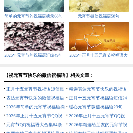
简单的元宵节的祝福语摘录68句
元宵节微信祝福语58句
2026年元宵节的祝福语汇编49句
2026年正月十五元宵节祝福语大
合集61句
【祝元宵节快乐的微信祝福语】相关文章：
正月十五元宵节祝福语短信集
精选表达元宵节快乐的祝福语
锦37句
表达元宵节快乐的微信祝福语
集锦53条
正月十五元宵节祝福语短信24
44句
2026年简单的元宵节祝福语摘
条
暖心元宵节微信祝福语23句
录78条
2026年正月十五元宵节QQ祝
2026年正月十五元宵节QQ祝
福语大汇总72条
元宵节QQ祝福语大合集64条
福语27条
2026年精选给朋友的元宵节祝