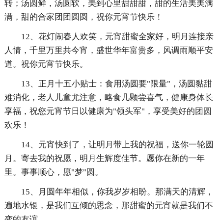
转；汤圆鲜，汤圆软，美到心里甜甜甜，甜的生活美美满
满，甜的合家团团圆圆，祝你元宵节快乐！
12、花灯闹春人欢笑，元宵甜蜜全家好，明月连接亲
人情，千里万里共今宵，盛世华年富贵多，风调雨顺平安
道。祝你元宵节快乐。
13、正月十五小贴士：食用汤圆要"限量"，汤圆黏甜
难消化，老人儿童尤注意，略食几颗尝喜气，健康身体长
享福，祝您元宵节日以健康为"领头军"，享受美好的团圆
欢乐！
14、元宵快到了，让明月带上我的祝福，送你一轮圆
月。寄去我的祝愿，明月生辉度佳节。愿你在新的一年
里。事事顺心，愿"梦"圆。
15、月圆年年相似，你我岁岁相盼。那满天的清辉，
遍地水银，是我们互倾的思念，那甜蜜的元宵就是我们不
变的友谊。