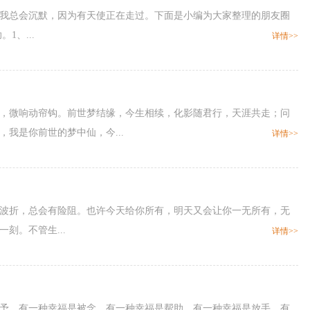
候，我总会沉默，因为有天使正在走过。下面是小编为大家整理的朋友圈
1、...
详情>>
消瘦，微响动帘钩。前世梦结缘，今生相续，化影随君行，天涯共走；问
我是你前世的梦中仙，今...
详情>>
有波折，总会有险阻。也许今天给你所有，明天又会让你一无所有，无
刻。不管生...
详情>>
是给予，有一种幸福是被念，有一种幸福是帮助，有一种幸福是放手，有