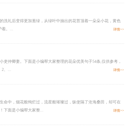
水的洗礼后变得更加葱绿，从绿叶中抽出的花苔顶着一朵朵小花，黄色
。...
详情>>
江小吏仲卿妻。下面是小编帮大家整理的花朵优美句子54条,仅供参考，
、...
详情>>
的生命中，烟花般绚烂过，流星般璀璨过，纵使隔了沧海桑田，却可在
下面是小编帮大家整...
详情>>