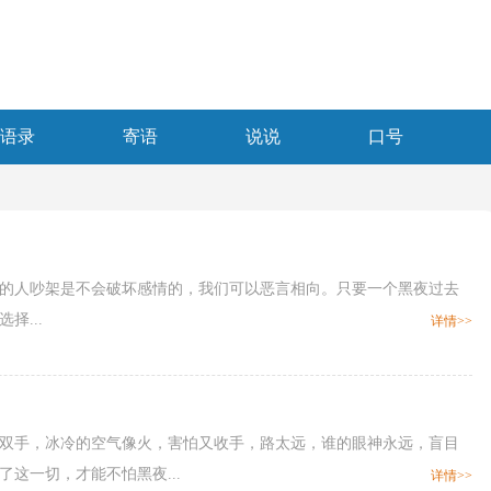
语录
寄语
说说
口号
喜欢的人吵架是不会破坏感情的，我们可以恶言相向。只要一个黑夜过去
...
详情>>
出的双手，冰冷的空气像火，害怕又收手，路太远，谁的眼神永远，盲目
这一切，才能不怕黑夜...
详情>>