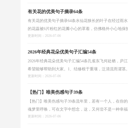
有关花的优美句子摘录64条
有关花的优美句子摘录64条水仙花狭长的叶子在经过雨
的花蕊被6片粉红的花瓣小心的罩着，仿佛格外小心地保护着
更新时间：2026-07-06
2026年经典花朵优美句子汇编54条
2026年经典花朵优美句子汇编54条孔雀东飞何处栖，庐
希望能够帮助到大家。1、结修根于重壤，泛清流而灈茎。2
更新时间：2026-07-06
【热门】唯美伤感句子39条
【热门】唯美伤感句子39条流年里，若有一个人，在你
魂梦里呼唤，可在文字中想念，这，又何尝不是一种幸福！
更新时间：2026-07-06