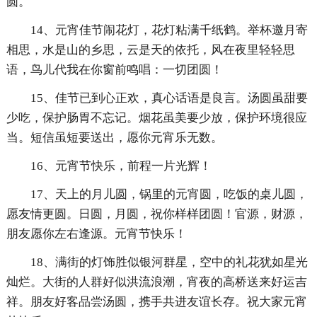
圆。
14、元宵佳节闹花灯，花灯粘满千纸鹤。举杯邀月寄
相思，水是山的乡思，云是天的依托，风在夜里轻轻思
语，鸟儿代我在你窗前鸣唱：一切团圆！
15、佳节已到心正欢，真心话语是良言。汤圆虽甜要
少吃，保护肠胃不忘记。烟花虽美要少放，保护环境很应
当。短信虽短要送出，愿你元宵乐无数。
16、元宵节快乐，前程一片光辉！
17、天上的月儿圆，锅里的元宵圆，吃饭的桌儿圆，
愿友情更圆。日圆，月圆，祝你样样团圆！官源，财源，
朋友愿你左右逢源。元宵节快乐！
18、满街的灯饰胜似银河群星，空中的礼花犹如星光
灿烂。大街的人群好似洪流浪潮，宵夜的高桥送来好运吉
祥。朋友好客品尝汤圆，携手共进友谊长存。祝大家元宵