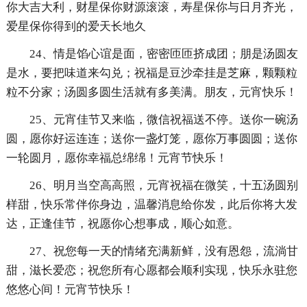
你大吉大利，财星保你财源滚滚，寿星保你与日月齐光，
爱星保你得到的爱天长地久
24、情是馅心谊是面，密密匝匝挤成团；朋是汤圆友
是水，要把味道来勾兑；祝福是豆沙牵挂是芝麻，颗颗粒
粒不分家；汤圆多圆生活就有多美满。朋友，元宵快乐！
25、元宵佳节又来临，微信祝福送不停。送你一碗汤
圆，愿你好运连连；送你一盏灯笼，愿你万事圆圆；送你
一轮圆月，愿你幸福总绵绵！元宵节快乐！
26、明月当空高高照，元宵祝福在微笑，十五汤圆别
样甜，快乐常伴你身边，温馨消息给你发，此后你将大发
达，正逢佳节，祝愿你心想事成，顺心如意。
27、祝您每一天的情绪充满新鲜，没有恩怨，流淌甘
甜，滋长爱恋；祝您所有心愿都会顺利实现，快乐永驻您
悠悠心间！元宵节快乐！