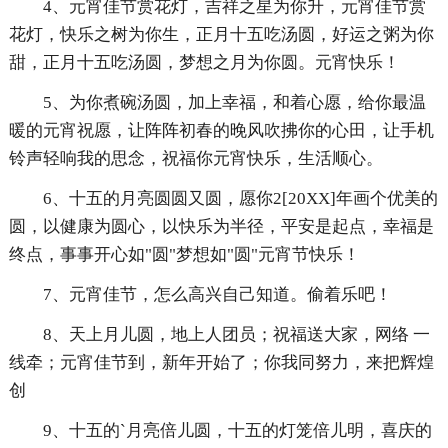
4、元宵佳节赏花灯，吉祥之星为你升，元宵佳节赏
花灯，快乐之树为你生，正月十五吃汤圆，好运之粥为你
甜，正月十五吃汤圆，梦想之月为你圆。元宵快乐！
5、为你煮碗汤圆，加上幸福，和着心愿，给你最温
暖的元宵祝愿，让阵阵初春的晚风吹拂你的心田，让手机
铃声轻响我的思念，祝福你元宵快乐，生活顺心。
6、十五的月亮圆圆又圆，愿你2[20XX]年画个优美的
圆，以健康为圆心，以快乐为半径，平安是起点，幸福是
终点，事事开心如"圆"梦想如"圆"元宵节快乐！
7、元宵佳节，怎么高兴自己知道。偷着乐吧！
8、天上月儿圆，地上人团员；祝福送大家，网络 一
线牵；元宵佳节到，新年开始了；你我同努力，来把辉煌
创
9、十五的`月亮倍儿圆，十五的灯笼倍儿明，喜庆的