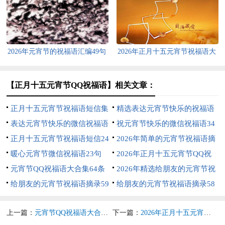
2026年元宵节的祝福语汇编49句
2026年正月十五元宵节祝福语大
合集61句
【正月十五元宵节QQ祝福语】相关文章：
正月十五元宵节祝福语短信集
精选表达元宵节快乐的祝福语
锦37句
表达元宵节快乐的微信祝福语
集锦53条
祝元宵节快乐的微信祝福语34
44句
正月十五元宵节祝福语短信24
句
2026年简单的元宵节祝福语摘
条
暖心元宵节微信祝福语23句
录78条
2026年正月十五元宵节QQ祝
元宵节QQ祝福语大合集64条
福语大汇总72条
2026年精选给朋友的元宵节祝
给朋友的元宵节祝福语摘录59
福语锦集55句
给朋友的元宵节祝福语摘录58
句
条
上一篇：
元宵节QQ祝福语大合集64条
下一篇：
2026年正月十五元宵节QQ祝福语大汇总72条