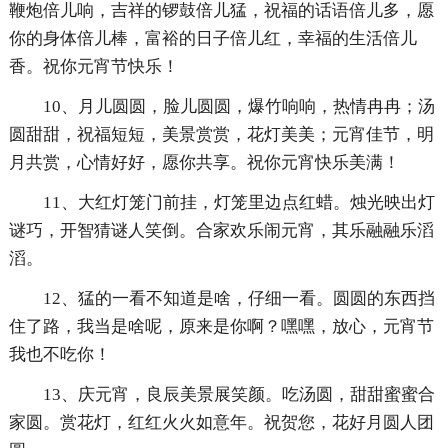
鞭炮倍儿响，吉祥的锣鼓倍儿猛，祝福的话语倍儿多，愿
你的身体倍儿棒，富裕的日子倍儿红，幸福的生活倍儿
香。祝你元宵节快乐！
10、月儿圆圆，脸儿圆圆，爆竹响响，热情冉冉；汤
圆甜甜，祝福短短，美景赏赏，花灯美美；元宵佳节，明
月共赏，心情好好，愿你共享。祝你元宵快乐美满！
11、大红灯笼门前挂，灯笼里边点红蜡。烛光映出灯
谜巧，开智猜谜人笑倒。合家欢乐闹元宵，其乐融融乐滔
滔。
12、猛的一看不知道是啥，仔细一看。圆圆的东西挡
住了路，我当是啥呢，原来是你啊？嘿嘿，放心，元宵节
我也不吃你！
13、庆元宵，良辰美景展笑颜。吃汤圆，甜甜蜜蜜合
家圆。赏花灯，红红火火如意年。祝贺您，花好月圆人团