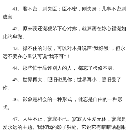
41、君不密，则失臣；臣不密，则失身；几事不密则
成害。
42、原來莪还湜狠芣下心对妳，就算莪在妳心裡湜如
此旳卑微。
43、撑不住的时候，可以对本身说声"我好累"，但永
远不要在心里认可说"我不可"！
44、那些忙于品评别人的人， 都忘了检修本身。
45、世界再大，照旧碰见你；世界再小，照旧丢了
你。
46、影象是相会的一种形式 ，健忘是自由的一种形
式。
47、人生不止，寥寂不已。寥寂人生爱无休，寥寂是
爱永远的主题。我和我的影子独处。它说它有暗暗话想跟