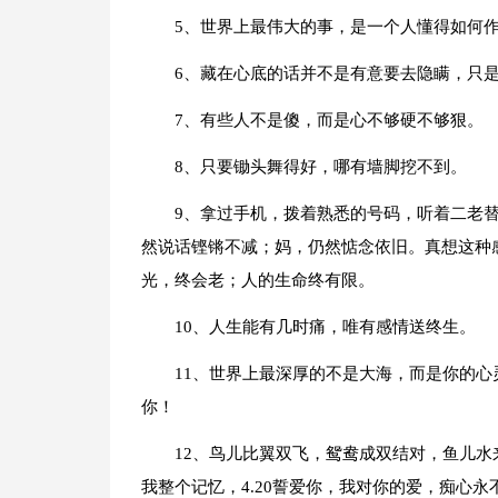
5、世界上最伟大的事，是一个人懂得如何
6、藏在心底的话并不是有意要去隐瞒，只
7、有些人不是傻，而是心不够硬不够狠。
8、只要锄头舞得好，哪有墙脚挖不到。
9、拿过手机，拨着熟悉的号码，听着二老
然说话铿锵不减；妈，仍然惦念依旧。真想这种
光，终会老；人的生命终有限。
10、人生能有几时痛，唯有感情送终生。
11、世界上最深厚的不是大海，而是你的
你！
12、鸟儿比翼双飞，鸳鸯成双结对，鱼儿
我整个记忆，4.20誓爱你，我对你的爱，痴心永