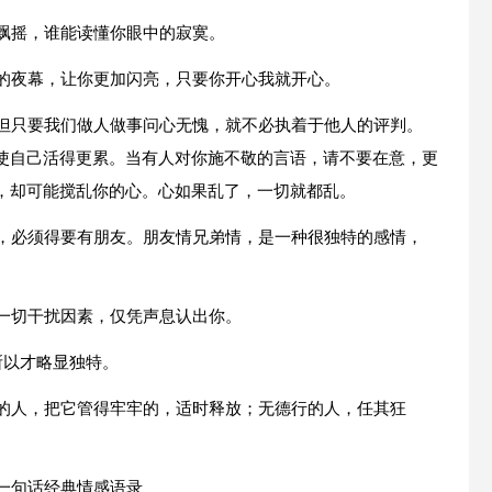
絮飘摇，谁能读懂你眼中的寂寞。
后的夜幕，让你更加闪亮，只要你开心我就开心。
，但只要我们做人做事问心无愧，就不必执着于他人的评判。
使自己活得更累。当有人对你施不敬的言语，请不要在意，更
，却可能搅乱你的心。心如果乱了，一切就都乱。
的，必须得要有朋友。朋友情兄弟情，是一种很独特的感情，
除一切干扰因素，仅凭声息认出你。
所以才略显独特。
行的人，把它管得牢牢的，适时释放；无德行的人，任其狂
一句话经典情感语录