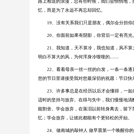
路上相送的浪漫，总有些时候，我们会悄悄地，
忆，而是为了永远不再忘却回忆。
19、没有关系我们只是朋友，偶尔会分担你
20、你面前如果有阴影，你背后一定有亮光
21、我知道，天不算冷，我也知道，风不
明白不算大的风，为何浑身冷嗖嗖的……
22、看着母亲一丝一丝的白发，一条一条
您的节日里请接受我对您最深切的祝愿：节日快
23、许多事总是在经历以后才会懂得，一
适时的坚持与放弃。在得与失中，我们慢慢地清
能割舍。学会放弃，在落泪以前转身离去，留下
忆；学会放弃，让彼此都能有个更轻松的开始。
24、做南城的敲钟人 做早晨第一个唤醒你