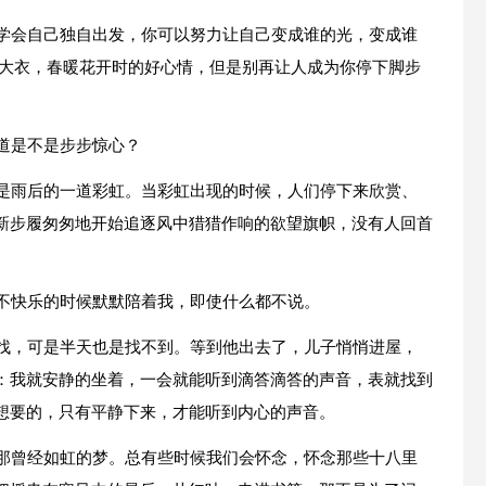
要学会自己独自出发，你可以努力让自己变成谁的光，变成谁
的大衣，春暖花开时的好心情，但是别再让人成为你停下脚步
道是不是步步惊心？
像是雨后的一道彩虹。当彩虹出现的时候，人们停下来欣赏、
新步履匆匆地开始追逐风中猎猎作响的欲望旗帜，没有人回首
心不快乐的时候默默陪着我，即使什么都不说。
寻找，可是半天也是找不到。等到他出去了，儿子悄悄进屋，
：我就安静的坐着，一会就能听到滴答滴答的声音，表就找到
想要的，只有平静下来，才能听到内心的声音。
却那曾经如虹的梦。总有些时候我们会怀念，怀念那些十八里