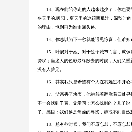
13、现在能陪你走的人越来越少了，你也
冬天里的.暖阳，夏天里的冰镇西瓜汁，深秋时
的理由，也别再为谁走回头路。
14、你总以为下一秒就能遇见惊喜，但谁知
15、叶展对于她、对于这个城市而言，就
赞叹；当迷人的色彩最终散去的时候，人们又重
没有人驻足。
16、其实我只是希望有个人在我难过不开
17、父亲丢了块表，他抱怨着翻腾着四处
不一会找到了表。父亲问：怎么找到的？儿子说
了。感悟：我们越是焦躁的寻找，越找不到自己
18、总有些时候，我们不愿忘却，不愿忘