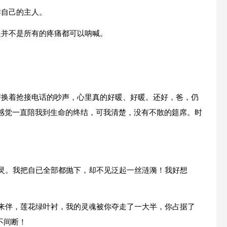
作自己的主人。
是并不是所有的疼痛都可以呐喊。
替换着抢接电话的吵声，心里真的好暖、好暖。还好，爸，仍
感觉一直陪我到生命的终结，可我清楚，没有不散的筵席。时
心灵。我把自已全部都抛下，却不见泛起一丝涟漪！我好想
水来伴，莲花绿叶衬，我的灵魂被你夺走了一大半，你占据了
不间断！