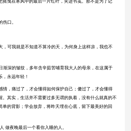
把摇曳在寒风中的最后一片红叶，夹进书笺。那不是为了记
的伤口。
。
算大，可我就是不知道不算冷的天，为何身上这样凉，我也不
逐日渐深的皱纹，多年含辛茹苦哺育我大人的母亲，在这属于
乐，永远年轻！
如感情，痛过了，才会懂得如何保护自己；傻过了，才会懂得
醒。其实，生活并不需要过多无谓的执着，没有什么就真的不
简单的背影；学会放弃，将昨天埋在心底，留下最美好的回
的人 做夜晚最后一个看你入睡的人。