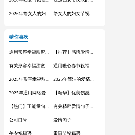
2026年妇女节微信祝福语集锦30句
表达妇女节快乐的祝福语短信集合30条
2026年给女人的妇女节祝福语集锦50句
给女人的妇女节祝福语30条
猜你喜欢
通用形容幸福甜蜜的句子集合36句
【推荐】感悟爱情的句子合集76句
有关形容幸福甜蜜的句子摘录63句
通用暖心春节祝福语汇编45句
2025年形容幸福甜蜜的句子大汇总65条
2025年简洁的爱情情侣句子摘录86句
2025年通用网络爱情句子集锦45句
【精华】优美伤感句子摘录70句
【热门】正能量句子集锦99句
有关精辟爱情句子汇编55条
公司口号
爱情句子
午安祝福语
重阳节祝福语