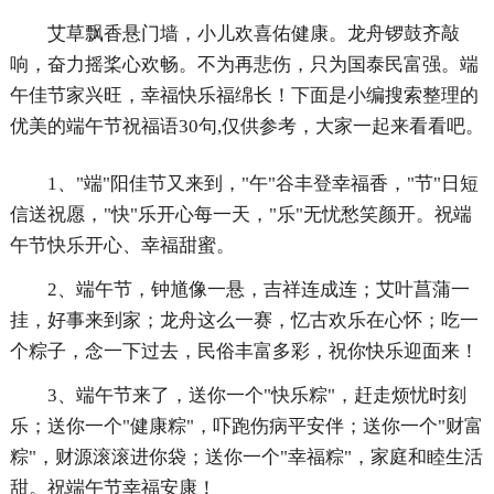
艾草飘香悬门墙，小儿欢喜佑健康。龙舟锣鼓齐敲
响，奋力摇桨心欢畅。不为再悲伤，只为国泰民富强。端
午佳节家兴旺，幸福快乐福绵长！下面是小编搜索整理的
优美的端午节祝福语30句,仅供参考，大家一起来看看吧。
1、"端"阳佳节又来到，"午"谷丰登幸福香，"节"日短
信送祝愿，"快"乐开心每一天，"乐"无忧愁笑颜开。祝端
午节快乐开心、幸福甜蜜。
2、端午节，钟馗像一悬，吉祥连成连；艾叶菖蒲一
挂，好事来到家；龙舟这么一赛，忆古欢乐在心怀；吃一
个粽子，念一下过去，民俗丰富多彩，祝你快乐迎面来！
3、端午节来了，送你一个"快乐粽"，赶走烦忧时刻
乐；送你一个"健康粽"，吓跑伤病平安伴；送你一个"财富
粽"，财源滚滚进你袋；送你一个"幸福粽"，家庭和睦生活
甜。祝端午节幸福安康！