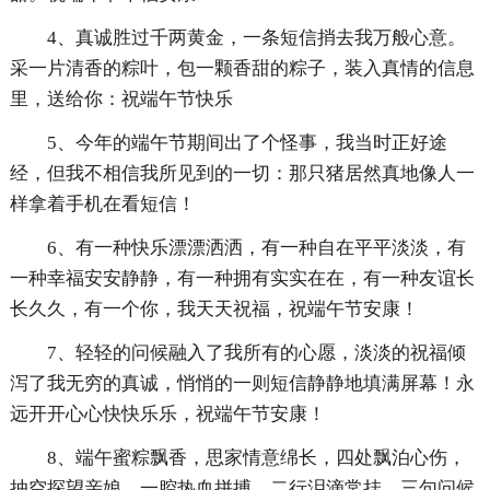
4、真诚胜过千两黄金，一条短信捎去我万般心意。
采一片清香的粽叶，包一颗香甜的粽子，装入真情的信息
里，送给你：祝端午节快乐
5、今年的端午节期间出了个怪事，我当时正好途
经，但我不相信我所见到的一切：那只猪居然真地像人一
样拿着手机在看短信！
6、有一种快乐漂漂洒洒，有一种自在平平淡淡，有
一种幸福安安静静，有一种拥有实实在在，有一种友谊长
长久久，有一个你，我天天祝福，祝端午节安康！
7、轻轻的问候融入了我所有的心愿，淡淡的祝福倾
泻了我无穷的真诚，悄悄的一则短信静静地填满屏幕！永
远开开心心快快乐乐，祝端午节安康！
8、端午蜜粽飘香，思家情意绵长，四处飘泊心伤，
抽空探望亲娘，一腔热血拼搏，二行泪滴常挂，三句问候