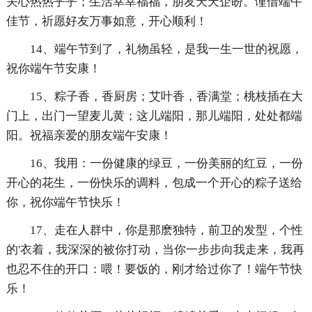
关心热热乎乎；生活幸幸福福，朋友天天企盼。谨借端午
佳节，祈愿好友万事如意，开心顺利！
14、端午节到了，礼物虽轻，是我一生一世的祝愿，
祝你端午节安康！
15、粽子香，香厨房；艾叶香，香满堂；桃枝插在大
门上，出门一望麦儿黄；这儿端阳，那儿端阳，处处都端
阳。祝福亲爱的朋友端午安康！
16、我用：一份健康的绿豆，一份美丽的红豆，一份
开心的花生，一份快乐的调料，包成一个开心的粽子送给
你，祝你端午节快乐！
17、走在人群中，你是那麽独特，前卫的发型，个性
的'衣着，我深深的被你打动，当你一步步向我走来，我再
也忍不住的开口：喂！要饭的，刚才给过你了！端午节快
乐！