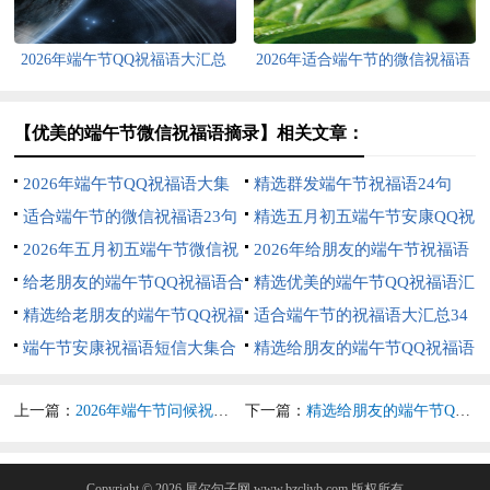
2026年端午节QQ祝福语大汇总
2026年适合端午节的微信祝福语
57句
大合集56句
【优美的端午节微信祝福语摘录】相关文章：
2026年端午节QQ祝福语大集
精选群发端午节祝福语24句
合55句
适合端午节的微信祝福语23句
精选五月初五端午节安康QQ祝
2026年五月初五端午节微信祝
福语大集合52句
2026年给朋友的端午节祝福语
福语24条
给老朋友的端午节QQ祝福语合
集锦56句
精选优美的端午节QQ祝福语汇
集42条
精选给老朋友的端午节QQ祝福
编39句
适合端午节的祝福语大汇总34
语25句
端午节安康祝福语短信大集合
条
精选给朋友的端午节QQ祝福语
52句
锦集56句
上一篇：
2026年端午节问候祝福语短信汇编41句
下一篇：
精选给朋友的端午节QQ祝福语锦集56句
Copyright © 2026
展尔句子网
www.bzcljyb.com 版权所有