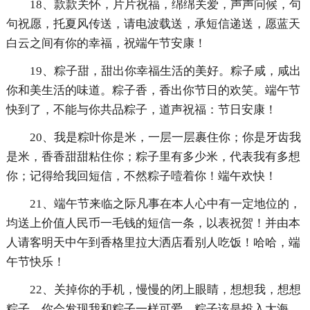
18、款款关怀，片片祝福，绵绵关爱，声声问候，句
句祝愿，托夏风传送，请电波载送，承短信递送，愿蓝天
白云之间有你的幸福，祝端午节安康！
19、粽子甜，甜出你幸福生活的美好。粽子咸，咸出
你和美生活的味道。粽子香，香出你节日的欢笑。端午节
快到了，不能与你共品粽子，道声祝福：节日安康！
20、我是粽叶你是米，一层一层裹住你；你是牙齿我
是米，香香甜甜粘住你；粽子里有多少米，代表我有多想
你；记得给我回短信，不然粽子噎着你！端午欢快！
21、端午节来临之际凡事在本人心中有一定地位的，
均送上价值人民币一毛钱的短信一条，以表祝贺！并由本
人请客明天中午到香格里拉大洒店看别人吃饭！哈哈，端
午节快乐！
22、关掉你的手机，慢慢的闭上眼睛，想想我，想想
粽子，你会发现我和粽子一样可爱。粽子该是投入大海