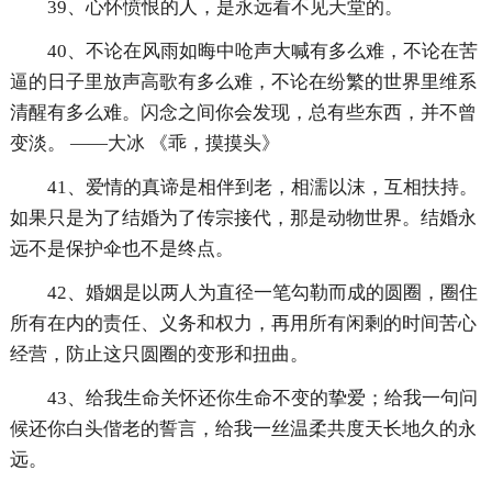
39、心怀愤恨的人，是永远看不见天堂的。
40、不论在风雨如晦中呛声大喊有多么难，不论在苦
逼的日子里放声高歌有多么难，不论在纷繁的世界里维系
清醒有多么难。闪念之间你会发现，总有些东西，并不曾
变淡。 ——大冰 《乖，摸摸头》
41、爱情的真谛是相伴到老，相濡以沫，互相扶持。
如果只是为了结婚为了传宗接代，那是动物世界。结婚永
远不是保护伞也不是终点。
42、婚姻是以两人为直径一笔勾勒而成的圆圈，圈住
所有在内的责任、义务和权力，再用所有闲剩的时间苦心
经营，防止这只圆圈的变形和扭曲。
43、给我生命关怀还你生命不变的挚爱；给我一句问
候还你白头偕老的誓言，给我一丝温柔共度天长地久的永
远。