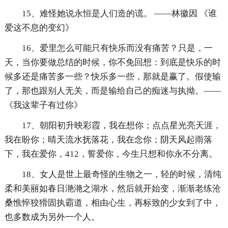
15、难怪她说永恒是人们造的谎。 ——林徽因 《谁
爱这不息的变幻》
16、爱里怎么可能只有快乐而没有痛苦？只是，一
天，当你要做总结的时候，你不免回想：到底是快乐的时
候多还是痛苦多一些？快乐多一些，那就是赢了。假使输
了，那也跟别人无关，而是输给自己的痴迷与执拗。——
《我这辈子有过你》
17、朝阳初升映彩霞，我在想你；点点星光亮天涯，
我在盼你；晴天流水抚落花，我在念你；阴天风起雨落
下，我在爱你，412，誓爱你，今生只想和你永不分离。
18、女人是世上最奇怪的生物之一，轻的时候，清纯
柔和美丽如春日滟滟之湖水，然后就开始变，渐渐老练沧
桑憔悴狡猾固执霸道，相由心生，再标致的少女到了中，
也多数成为另外一个人。