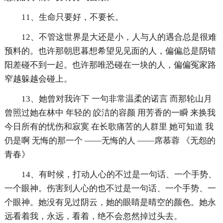
11、生命只要好，不要长。
12、不管这世界是大还是小，人与人的遇合总是很难
预料的。也许那朝思暮想希望见见面的人，偏偏总是阴错
阳差碰不到一起。也许那唯恐碰在一块的人，偏偏冤家路
窄越躲越会碰上。
13、她曾对我许下 一句非常温柔的诺言 而那轮山月
曾照过她在林中 年轻的 皎洁的容颜 用芳香的一瞬 来换我
今日所有的忧伤和寂寞 在长歌痛苦的人群里 她可知道 我
仍是啊 无悔的那一个 ——无悔的人 ——席慕蓉 《无怨的
青春》
14、有时候，打动人心的不过是一句话、一个手势、
一个眼神。伤害到人心的也不过是一句话、一个手势、一
个眼神。她没有见过阴云，她的眼睛是晴空的颜色。她永
远看着我，永远，看着，绝不会忽然掉过头去。